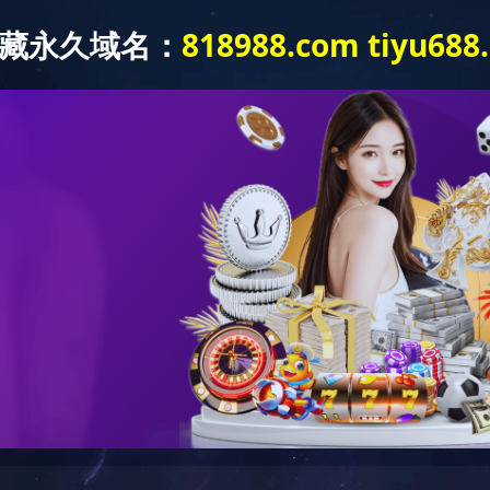
方网站
|
安博网页版
|
KY.COM
|
米兰体育网页版
|
多宝网页版
|
完