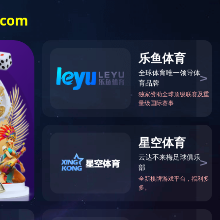
美官方网页版
|