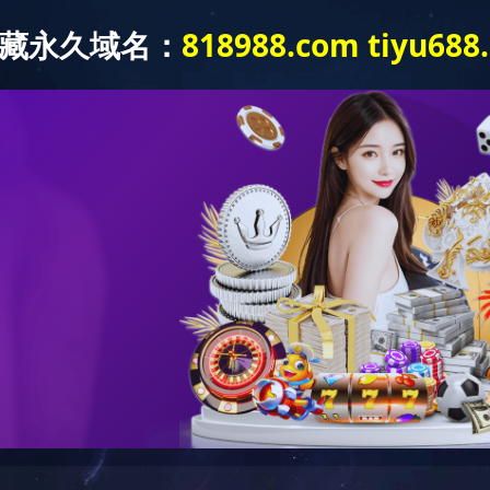
方网站
|
安博网页版
|
KY.COM
|
米兰体育网页版
|
多宝网页版
|
完