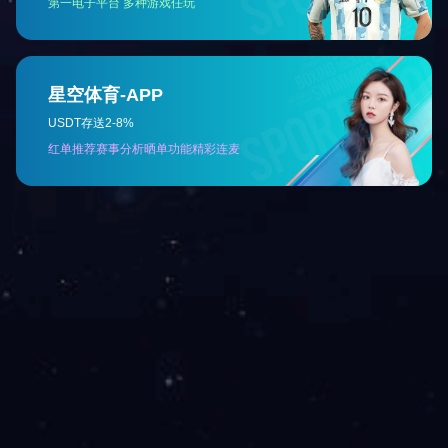
电脑版
主办单位：ld体育中国官方网站主办
承办单位：ld体育中国官方网站办公厅承办
蒙ICP备05000248号
蒙公网安备 15010502000333号
政府网站标识码：1500000001
新利·体育(中国)官方网站
|
开云网页版页面
|
乐竞官网
|
星空官
方网站
|
安博网页版
|
KY.COM
|
米兰体育网页版
|
多宝网页版
|